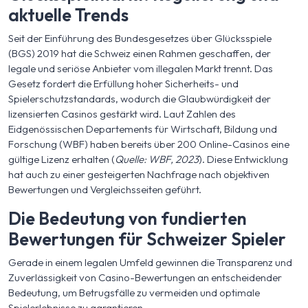
aktuelle Trends
Seit der Einführung des Bundesgesetzes über Glücksspiele
(BGS) 2019 hat die Schweiz einen Rahmen geschaffen, der
legale und seriöse Anbieter vom illegalen Markt trennt. Das
Gesetz fordert die Erfüllung hoher Sicherheits- und
Spielerschutzstandards, wodurch die Glaubwürdigkeit der
lizensierten Casinos gestärkt wird. Laut Zahlen des
Eidgenössischen Departements für Wirtschaft, Bildung und
Forschung (WBF) haben bereits über 200 Online-Casinos eine
gültige Lizenz erhalten (
Quelle: WBF, 2023
). Diese Entwicklung
hat auch zu einer gesteigerten Nachfrage nach objektiven
Bewertungen und Vergleichsseiten geführt.
Die Bedeutung von fundierten
Bewertungen für Schweizer Spieler
Gerade in einem legalen Umfeld gewinnen die Transparenz und
Zuverlässigkeit von Casino-Bewertungen an entscheidender
Bedeutung, um Betrugsfälle zu vermeiden und optimale
Spielerlebnisse zu garantieren.