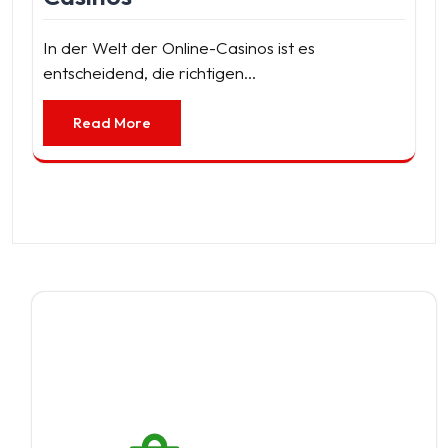
In der Welt der Online-Casinos ist es
entscheidend, die richtigen…
Read More