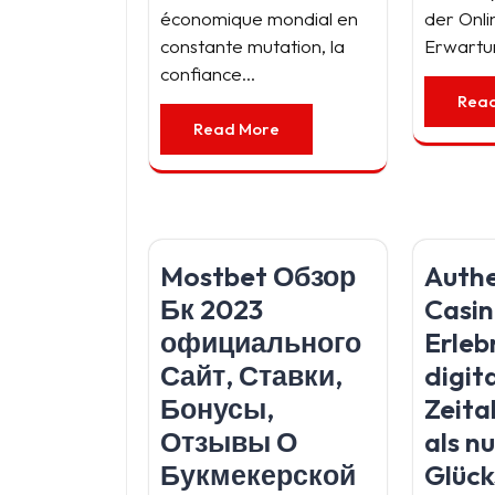
économique mondial en
der Onli
constante mutation, la
Erwartu
confiance…
Rea
Read More
Mostbet Обзор
Authe
Бк 2023
Casin
официального
Erleb
Сайт, Ставки,
digit
Бонусы,
Zeita
Отзывы О
als nu
Букмекерской
Glück