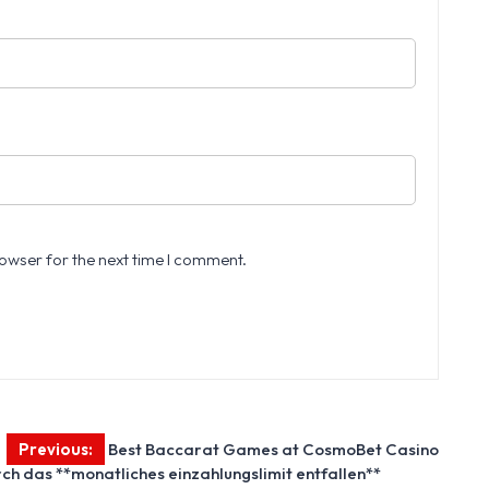
owser for the next time I comment.
Previous:
Best Baccarat Games at CosmoBet Casino
ch das **monatliches einzahlungslimit entfallen**