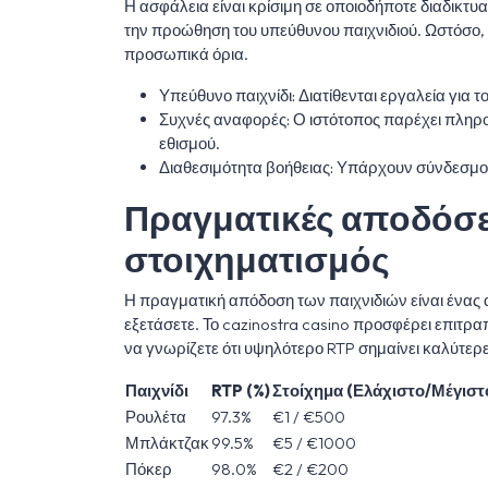
Η ασφάλεια είναι κρίσιμη σε οποιοδήποτε διαδικτυα
την προώθηση του υπεύθυνου παιχνιδιού. Ωστόσο, οι
προσωπικά όρια.
Υπεύθυνο παιχνίδι:
Διατίθενται εργαλεία για 
Συχνές αναφορές:
Ο ιστότοπος παρέχει πληρο
εθισμού.
Διαθεσιμότητα βοήθειας:
Υπάρχουν σύνδεσμοι 
Πραγματικές αποδόσει
στοιχηματισμός
Η πραγματική απόδοση των παιχνιδιών είναι ένας 
εξετάσετε. Το cazinostra casino προσφέρει επιτρα
να γνωρίζετε ότι υψηλότερο RTP σημαίνει καλύτερε
Παιχνίδι
RTP (%)
Στοίχημα (Ελάχιστο/Μέγιστ
Ρουλέτα
97.3%
€1 / €500
Μπλάκτζακ
99.5%
€5 / €1000
Πόκερ
98.0%
€2 / €200