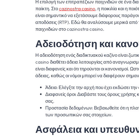
Η επιλογή των επιτραπέζιων παιχνιδιών σε ένα διαδ
παίκτη. Στο
cazinostra casino
, η ποικιλία και η πο
είναι σημαντικό να εξετάσουμε διάφορους παράγον
αποδόσεις (RTP). Εδώ θα αναλύσουμε μερικά από 
παιχνιδιών στο cazinostra casino.
Αδειοδότηση και κανο
Η αδειοδότηση ενός διαδικτυακού καζίνο είναι ζωτι
casino διαθέτει άδεια λειτουργίας από αναγνωρισμέ
είναι διαφανείς και ότι τηρούνται οι κανονισμοί. Ω
άδειας, καθώς οι νόμοι μπορεί να διαφέρουν σημαν
Άδεια:
Ελέγξτε την αρχή που έχει εκδώσει την
Διαφανείς όροι:
Διαβάστε τους όρους χρήσης κ
σας.
Προστασία δεδομένων:
Βεβαιωθείτε ότι η πλ
των προσωπικών σας στοιχείων.
Ασφάλεια και υπευθυ