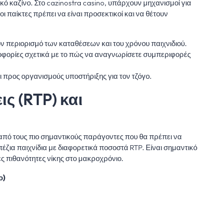
κό καζίνο. Στο cazinostra casino, υπάρχουν μηχανισμοί για
 παίκτες πρέπει να είναι προσεκτικοί και να θέτουν
τον περιορισμό των καταθέσεων και του χρόνου παιχνιδιού.
φορίες σχετικά με το πώς να αναγνωρίσετε συμπεριφορές
προς οργανισμούς υποστήριξης για τον τζόγο.
ς (RTP) και
από τους πιο σημαντικούς παράγοντες που θα πρέπει να
πέζια παιχνίδια με διαφορετικά ποσοστά RTP. Είναι σημαντικό
ς πιθανότητες νίκης στο μακροχρόνιο.
ο)